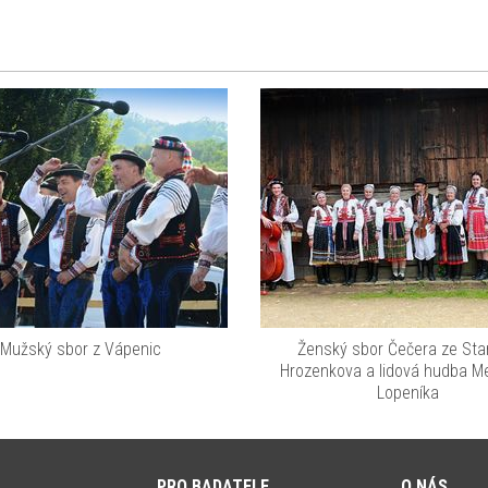
Mužský sbor z Vápenic
Ženský sbor Čečera ze Sta
Hrozenkova a lidová hudba M
Lopeníka
PRO BADATELE
O NÁS