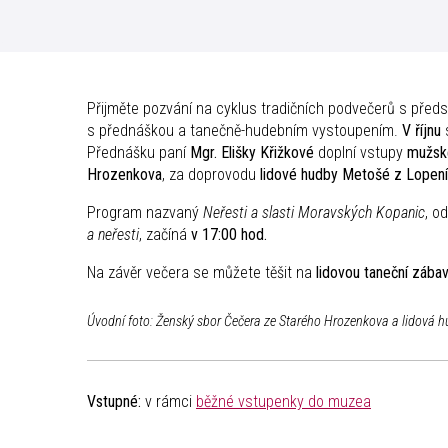
Přijměte pozvání na cyklus tradičních podvečerů s před
s přednáškou a tanečně-hudebním vystoupením.
V říjnu
s
Přednášku paní
Mgr. Elišky Křižkové
doplní vstupy
mužsk
Hrozenkova
, za doprovodu
lidové hudby Metošé z Lopen
Program nazvaný
Neřesti a slasti Moravských Kopanic
, o
a neřesti
, začíná
v 17:00 hod.
Na závěr večera se můžete těšit na
lidovou taneční zába
Úvodní foto: Ženský sbor Čečera ze Starého Hrozenkova a lidová 
Vstupné:
v rámci
běžné vstupenky do muzea