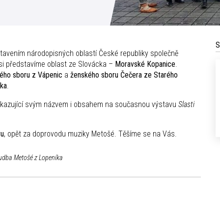
S
stavením národopisných oblastí České republiky společně
i představíme oblast ze Slovácka –
Moravské Kopanice
.
ého sboru z Vápenic
a
ženského sboru Čečera ze Starého
íka
.
dkazující svým názvem i obsahem na současnou výstavu
Slasti
vu
, opět za doprovodu muziky Metošé. Těšíme se na Vás.
hudba Metošé z Lopeníka