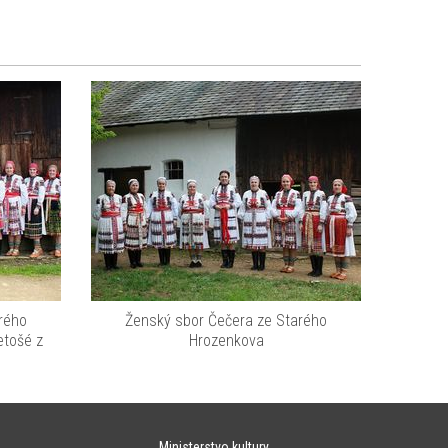
rého
Ženský sbor Čečera ze Starého
etošé z
Hrozenkova
Ministerstvo kultury