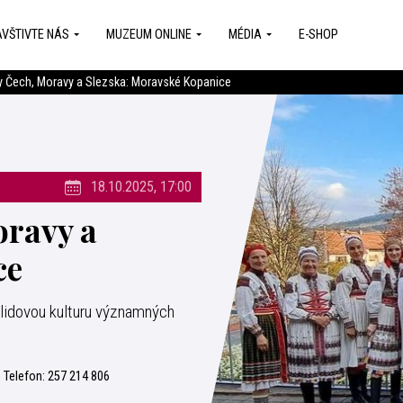
VŠTIVTE NÁS
MUZEUM ONLINE
MÉDIA
E-SHOP
ny Čech, Moravy a Slezska: Moravské Kopanice
18.10.2025, 17:00
oravy a
ce
lidovou kulturu významných
Telefon:
257 214 806