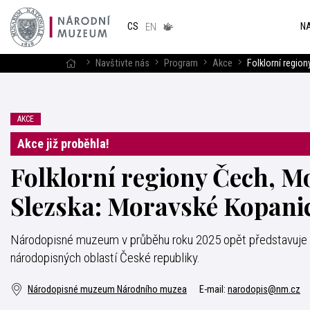
Národním
muzeum
NA
CS
v českém
EN
znakovém
jazyce
Navštivte nás
Program
Akce
Folklorní regio
AKCE
Akce již proběhla!
Folklorní regiony Čech, M
Slezska: Moravské Kopani
Národopisné muzeum v průběhu roku 2025 opět představuje 
národopisných oblastí České republiky.
Národopisné muzeum Národního muzea
E-mail:
narodopis@nm.cz