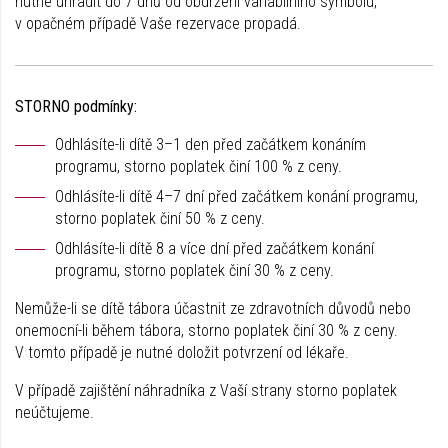
nutné uhradit do 7 dnů od obdržení variabilního symbolu,
v opačném případě Vaše rezervace propadá.
STORNO podmínky:
Odhlásíte-li dítě 3–1 den před začátkem konáním
programu, storno poplatek činí 100 % z ceny.
Odhlásíte-li dítě 4–7 dní před začátkem konání programu,
storno poplatek činí 50 % z ceny.
Odhlásíte-li dítě 8 a více dní před začátkem konání
programu, storno poplatek činí 30 % z ceny.
Nemůže-li se dítě tábora účastnit ze zdravotních důvodů nebo
onemocní-li během tábora, storno poplatek činí 30 % z ceny.
V tomto případě je nutné doložit potvrzení od lékaře.
V případě zajištění náhradníka z Vaší strany storno poplatek
neúčtujeme.