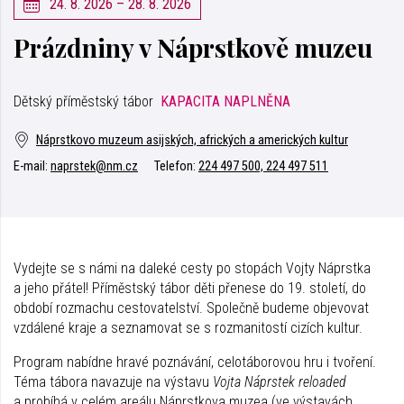
24. 8. 2026 – 28. 8. 2026
Prázdniny v Náprstkově muzeu
Dětský příměstský tábor
KAPACITA NAPLNĚNA
Náprstkovo muzeum asijských, afrických a amerických kultur
E-mail:
naprstek@nm.cz
Telefon:
224 497 500, 224 497 511
Vydejte se s námi na daleké cesty po stopách Vojty Náprstka
a jeho přátel! Příměstský tábor děti přenese do 19. století, do
období rozmachu cestovatelství. Společně budeme objevovat
vzdálené kraje a seznamovat se s rozmanitostí cizích kultur.
Program nabídne hravé poznávání, celotáborovou hru i tvoření.
Téma tábora navazuje na výstavu
Vojta Náprstek reloaded
a probíhá v celém areálu Náprstkova muzea (ve výstavách,