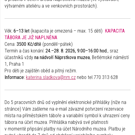
výtvarném ateliéru a ve venkovních prostorách).
Věk:
6–13 let
(kapacita je omezená – max. 15 dětí)
KAPACITA
TÁBORA JE JIŽ NAPLNĚNA
Cena:
3500 Kč/dítě
(pondělí–pátek)
Termín a čas konání:
24.–28. 8. 2026, 9:00–16:00 hod.
, sraz
účastníků vždy
na nádvoří Náprstkova muzea
, Betlémské náměstí
1, Praha 1
Pro děti je zajištěn oběd a pitný režim.
Informace:
katerina.sladkova@nm.cz
nebo tel.770 313 628
Do 5 pracovních dnů od vyplnění elektronické přihlášky (níže na
stránce) Vám zašleme na e-mail závazné potvrzení rezervace
místa na příměstském táboře a variabilní symbol k uhrazení ceny
tábora na účet muzea. Přihláška nabývá své platnosti
v momentě připsání platby na účet Národního muzea. Platbu je