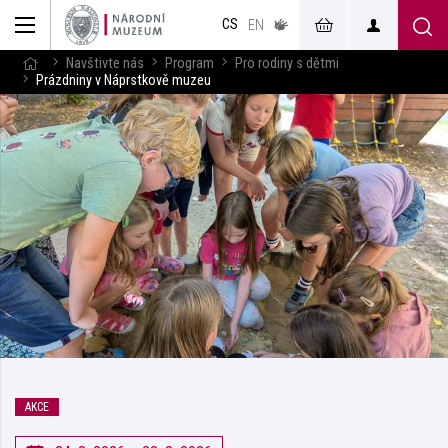
muzeum
CS
v českém
EN
znakovém
jazyce
Navštivte nás
Program
Pro rodiny s dětmi
Prázdniny v Náprstkově muzeu
AKCE