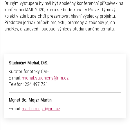
Druhým výstupem by měl být společný konferenční příspěvek na
konferenci IAML 2020, která se bude konat v Praze. Týmový
kolektiv zde bude chtít prezentovat hlavní výsledky projektu.
Představí jednak průběh projektu, prameny a způsoby jejich
analýzy, a zároveň i budoucí výhledy studia daného tématu.
Studničný Michal, DiS.
Kurátor fonotéky ČMH
E-mail:
michal.studnicny@nm.cz
Telefon:
224 497 721
Mgr.et Bc. Mejzr Martin
E-mail:
martin.mejzr@nm.cz