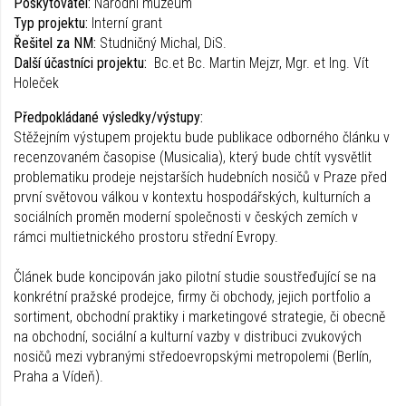
Poskytovatel:
Národní muzeum
Typ projektu:
Interní grant
Řešitel za NM:
Studničný Michal, DiS.
Další účastníci projektu:
Bc.et Bc. Martin Mejzr, Mgr. et Ing. Vít
Holeček
Předpokládané výsledky/výstupy:
Stěžejním výstupem projektu bude publikace odborného článku v
recenzovaném časopise (Musicalia), který bude chtít vysvětlit
problematiku prodeje nejstarších hudebních nosičů v Praze před
první světovou válkou v kontextu hospodářských, kulturních a
sociálních proměn moderní společnosti v českých zemích v
rámci multietnického prostoru střední Evropy.
Článek bude koncipován jako pilotní studie soustřeďující se na
konkrétní pražské prodejce, firmy či obchody, jejich portfolio a
sortiment, obchodní praktiky i marketingové strategie, či obecně
na obchodní, sociální a kulturní vazby v distribuci zvukových
nosičů mezi vybranými středoevropskými metropolemi (Berlín,
Praha a Vídeň).