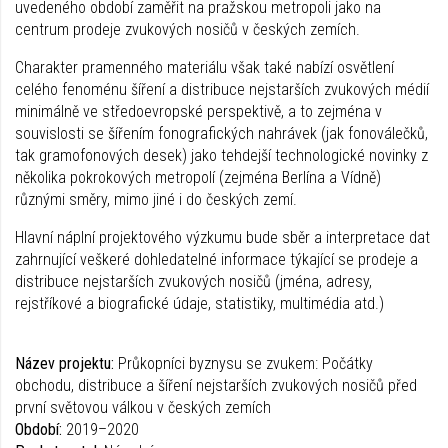
uvedeného období zaměřit na pražskou metropoli jako na
centrum prodeje zvukových nosičů v českých zemích.
Charakter pramenného materiálu však také nabízí osvětlení
celého fenoménu šíření a distribuce nejstarších zvukových médií
minimálně ve středoevropské perspektivě, a to zejména v
souvislosti se šířením fonografických nahrávek (jak fonoválečků,
tak gramofonových desek) jako tehdejší technologické novinky z
několika pokrokových metropolí (zejména Berlína a Vídně)
různými směry, mimo jiné i do českých zemí.
Hlavní náplní projektového výzkumu bude sběr a interpretace dat
zahrnující veškeré dohledatelné informace týkající se prodeje a
distribuce nejstarších zvukových nosičů (jména, adresy,
rejstříkové a biografické údaje, statistiky, multimédia atd.)
Název projektu:
Průkopníci byznysu se zvukem: Počátky
obchodu, distribuce a šíření nejstarších zvukových nosičů před
první světovou válkou v českých zemích
Období:
2019–2020