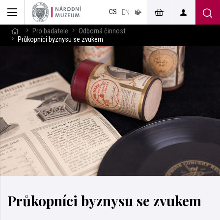
muzeum
CS
v českém
EN
znakovém
jazyce
Pro badatele
Odborná činnost
Průkopníci byznysu se zvukem
Průkopníci byznysu se zvukem