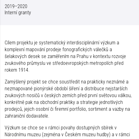
2019–2020
Interní granty
Cílem projektu je systematický interdisciplinární výzkum a
komplexní mapování prodeje fonografických válečků a
šelakových desek se zaměřením na Prahu v kontextu rozvoje
zvukového průmyslu ve středoevropských metropolích před
rokem 1914.
Zamýšlený projekt se chce soustředit na prakticky neznámé a
nezmapované pionýrské období šíření a distribuce nejstarších
zvukových nosičů v českých zemích před první světovou válkou,
konkrétně pak na obchodní praktiky a strategie jednotlivých
prodejců, jejich osobní či firemní portfolio, sortiment a vazby na
zahraniční dodavatele.
Výzkum se chce se v rámci povahy dostupných sbírek v
Národnímu muzeu (zejména v Českém muzeu hudby) a v rámci