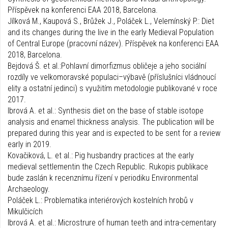
Příspěvek na konferenci EAA 2018, Barcelona.
Jílková M., Kaupová S., Brůžek J., Poláček L., Velemínský P.: Diet
and its changes during the live in the early Medieval Population
of Central Europe (pracovní název). Příspěvek na konferenci EAA
2018, Barcelona.
Bejdová Š. et al.:Pohlavní dimorfizmus obličeje a jeho sociální
rozdíly ve velkomoravské populaci–výbavě (příslušníci vládnoucí
elity a ostatní jedinci) s využitím metodologie publikované v roce
2017.
Ibrová A. et al.: Synthesis diet on the base of stable isotope
analysis and enamel thickness analysis. The publication will be
prepared during this year and is expected to be sent for a review
early in 2019.
Kovačiková, L. et al.: Pig husbandry practices at the early
medieval settlementin the Czech Republic. Rukopis publikace
bude zaslán k recenznímu řízení v periodiku Environmental
Archaeology.
Poláček L.: Problematika interiérových kostelních hrobů v
Mikulčicích
Ibrová A. et al.: Microstrure of human teeth and intra-cementary