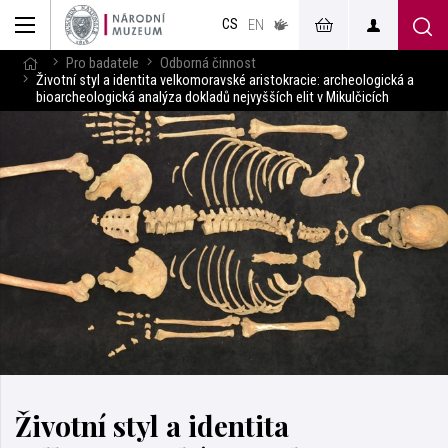
muzeum
CS
v českém
EN
znakovém
jazyce
Pro badatele
Odborná činnost
Životní styl a identita velkomoravské aristokracie: archeologická a
bioarcheologická analýza dokladů nejvyšších elit v Mikulčicích
Životní styl a identita