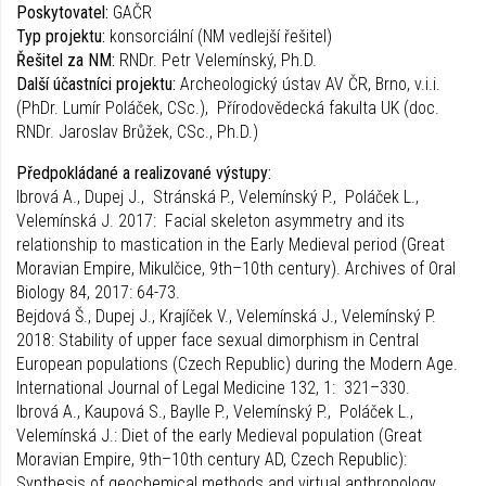
Poskytovatel:
GAČR
Typ projektu:
konsorciální (NM vedlejší řešitel)
Řešitel za NM:
RNDr. Petr Velemínský, Ph.D.
Další účastníci projektu:
Archeologický ústav AV ČR, Brno, v.i.i.
(PhDr. Lumír Poláček, CSc.), Přírodovědecká fakulta UK (doc.
RNDr. Jaroslav Brůžek, CSc., Ph.D.)
Předpokládané a realizované výstupy:
Ibrová A., Dupej J., Stránská P., Velemínský P., Poláček L.,
Velemínská J. 2017: Facial skeleton asymmetry and its
relationship to mastication in the Early Medieval period (Great
Moravian Empire, Mikulčice, 9th–10th century). Archives of Oral
Biology 84, 2017: 64-73.
Bejdová Š., Dupej J., Krajíček V., Velemínská J., Velemínský P.
2018: Stability of upper face sexual dimorphism in Central
European populations (Czech Republic) during the Modern Age.
International Journal of Legal Medicine 132, 1: 321–330.
Ibrová A., Kaupová S., Baylle P., Velemínský P., Poláček L.,
Velemínská J.: Diet of the early Medieval population (Great
Moravian Empire, 9th–10th century AD, Czech Republic):
Synthesis of geochemical methods and virtual anthropology.