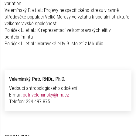
variation
Velemínský P. et al.: Projevy nespecifického stresu v ranně
středověké populaci Velké Moravy ve vztahu k sociální struktuře
velkomoravské společnosti
Poláček L. et al.: K reprezentaci velkomoravských elit v
pohřebním ritu
Poláček L. et al.: Moravské elity 9. století z Mikulčic
Velemínský Petr, RNDr., Ph.D.
Vedoucí antropologického oddělení
E-mail:
petr.veleminsky@nm.cz
Telefon:
224 497 875