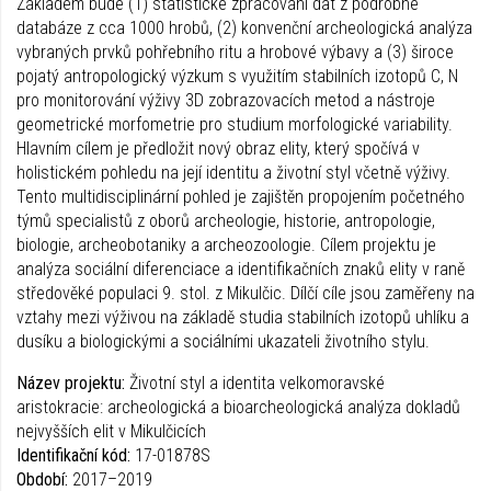
Základem bude (1) statistické zpracování dat z podrobné
databáze z cca 1000 hrobů, (2) konvenční archeologická analýza
vybraných prvků pohřebního ritu a hrobové výbavy a (3) široce
pojatý antropologický výzkum s využitím stabilních izotopů C, N
pro monitorování výživy 3D zobrazovacích metod a nástroje
geometrické morfometrie pro studium morfologické variability.
Hlavním cílem je předložit nový obraz elity, který spočívá v
holistickém pohledu na její identitu a životní styl včetně výživy.
Tento multidisciplinární pohled je zajištěn propojením početného
týmů specialistů z oborů archeologie, historie, antropologie,
biologie, archeobotaniky a archeozoologie. Cílem projektu je
analýza sociální diferenciace a identifikačních znaků elity v raně
středověké populaci 9. stol. z Mikulčic. Dílčí cíle jsou zaměřeny na
vztahy mezi výživou na základě studia stabilních izotopů uhlíku a
dusíku a biologickými a sociálními ukazateli životního stylu.
Název projektu:
Životní styl a identita velkomoravské
aristokracie: archeologická a bioarcheologická analýza dokladů
nejvyšších elit v Mikulčicích
Identifikační kód:
17-01878S
Období:
2017–2019