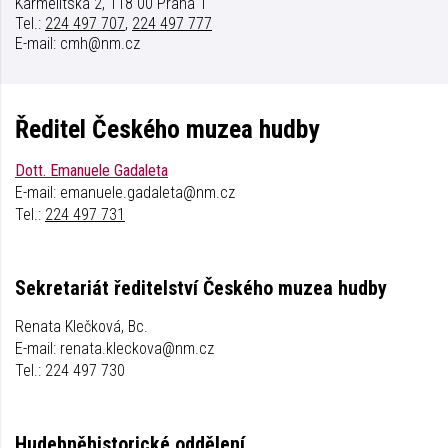
Karmelitská 2, 118 00 Praha 1
Tel.:
224 497 707
,
224 497 777
E-mail: cmh@nm.cz
Ředitel Českého muzea hudby
Dott. Emanuele Gadaleta
E-mail: emanuele.gadaleta@nm.cz
Tel.:
224 497 731
Sekretariát ředitelství Českého muzea hudby
Renata Klečková, Bc.
E-mail: renata.kleckova@nm.cz
Tel.: 224 497 730
Hudebněhistorické oddělení