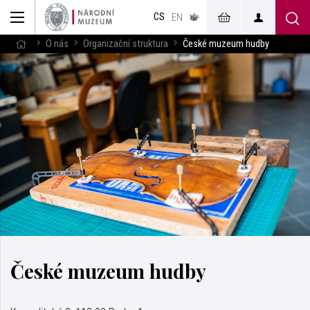
muzeum
CS
v českém
EN
znakovém
jazyce
O nás
Organizační struktura
České muzeum hudby
České muzeum hudby