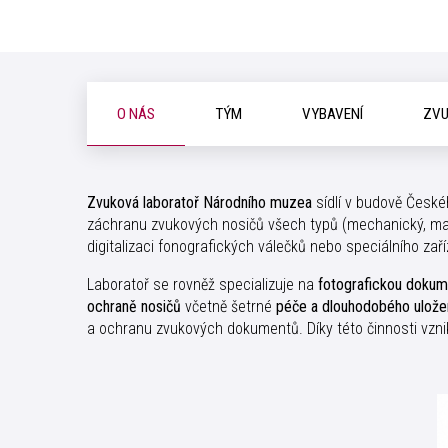
O NÁS
TÝM
VYBAVENÍ
ZVU
Zvuková laboratoř Národního muzea
sídlí v budově Čes
záchranu zvukových nosičů všech typů (mechanický, magn
digitalizaci fonografických válečků nebo speciálního zař
Laboratoř se rovněž specializuje na
fotografickou dokum
ochraně nosičů
včetně šetrné
péče a dlouhodobého ulože
a ochranu zvukových dokumentů. Díky této činnosti vzni