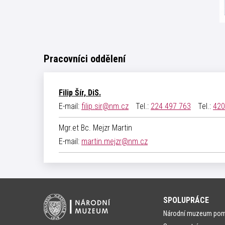
Pracovníci oddělení
Filip Šír, DiS.
E-mail:
filip.sir@nm.cz
Tel.:
224 497 763
Tel.:
420
Mgr.et Bc. Mejzr Martin
E-mail:
martin.mejzr@nm.cz
SPOLUPRÁCE
Národní muzeum po