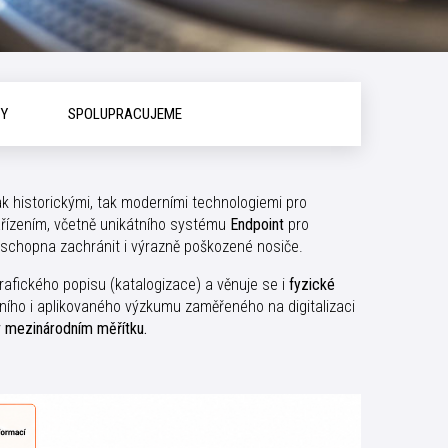
KY
SPOLUPRACUJEME
k historickými, tak moderními technologiemi pro
ařízením, včetně unikátního systému
Endpoint
pro
schopna zachránit i výrazně poškozené nosiče.
rafického popisu (katalogizace) a věnuje se i
fyzické
dního i aplikovaného výzkumu zaměřeného na digitalizaci
 v mezinárodním měřítku.