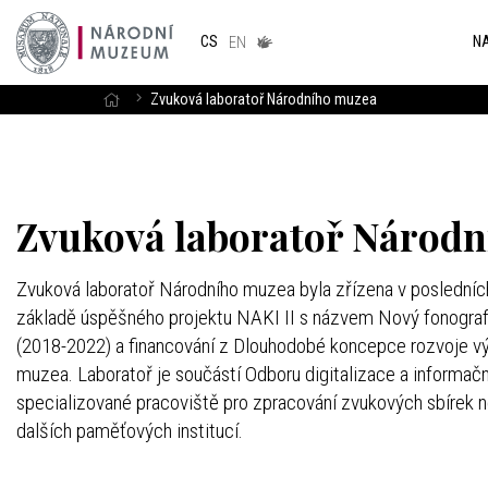
Národním
muzeum
NA
CS
v českém
EN
znakovém
jazyce
Zvuková laboratoř Národního muzea
Zvuková laboratoř Národ
Zvuková laboratoř Národního muzea byla zřízena v posledníc
základě úspěšného projektu NAKI II s názvem Nový fonograf
(2018-2022) a financování z Dlouhodobé koncepce rozvoje 
muzea. Laboratoř je součástí Odboru digitalizace a informačn
specializované pracoviště pro zpracování zvukových sbírek 
dalších paměťových institucí.