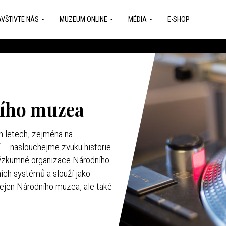
VŠTIVTE NÁS
MUZEUM ONLINE
MÉDIA
E-SHOP
ního muzea
h letech, zejména na
 – naslouchejme zvuku historie
výzkumné organizace Národního
ích systémů a slouží jako
nejen Národního muzea, ale také