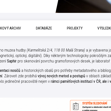
KOVÝ ARCHIV
DATABÁZE
PROJEKTY
VÝSLED
kého muzea hudby
(Karmelitská 2/4, 118 00 Malá Strana)
a je vybavena ja
etický, optický, digitální). Díky některým technologicky pokročilým z
ízení
Saphir
pro skenování povrchu gramofonových desek, je laboratoř 
entaci nosičů
a historických obalů pro potřeby metadatového a bibliog
ní
. Zároveň zde probíhá
vývoj nových metod a postupů
v oblasti zákla
klo jedinečné pracoviště nejen v
rámci paměťových institucí v ČR, ale i