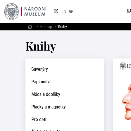
Národním
muzeum
NA
CS
v českém
EN
znakovém
jazyce
E-shop
Knihy
Knihy
Suvenýry
Papírnictví
Móda a doplňky
Placky a magnetky
Pro děti