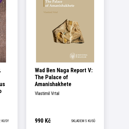
.
Wad Ben Naga Report V:
The Palace of
us
Amanishakhete
o
Vlastimil Vrtal
990
Kč
2 KUSY
SKLADEM 5 KUSŮ