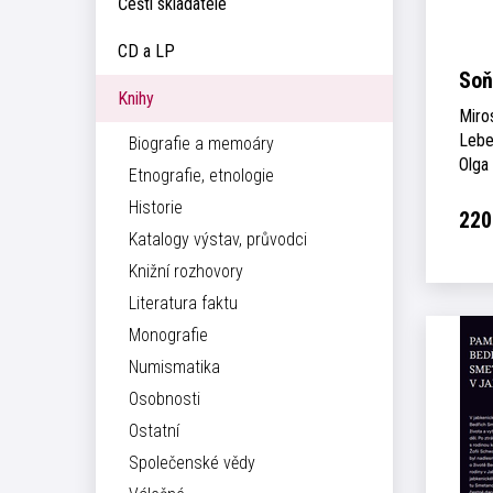
Čeští skladatelé
CD a LP
Soň
Knihy
Miro
Lebe
Biografie a memoáry
Olga
Etnografie, etnologie
Historie
220
Katalogy výstav, průvodci
Knižní rozhovory
Literatura faktu
Monografie
Numismatika
Osobnosti
Ostatní
Společenské vědy