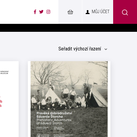
MŮJ ÚČET
Seřadit
výchozí řazení