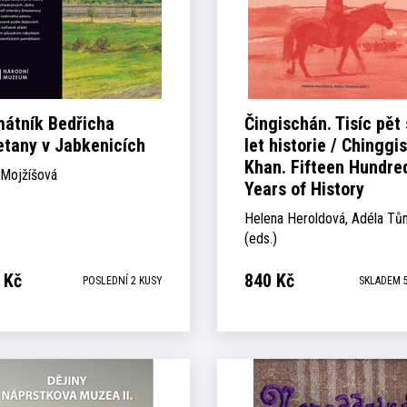
átník Bedřicha
Čingischán. Tisíc pět 
tany v Jabkenicích
let historie / Chinggis
Khan. Fifteen Hundre
 Mojžíšová
Years of History
Helena Heroldová, Adéla T
(eds.)
Kč
840
Kč
POSLEDNÍ 2 KUSY
SKLADEM 