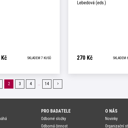
Lebedová (eds.)
Kč
270
Kč
SKLADEM 7 KUSŮ
SKLADEM 
…
ozí
2
3
4
14
Následující
stránka
PRO BADATELE
O NÁS
máhá
Odborné složky
Novinky
Odborná činnost
Organizační st