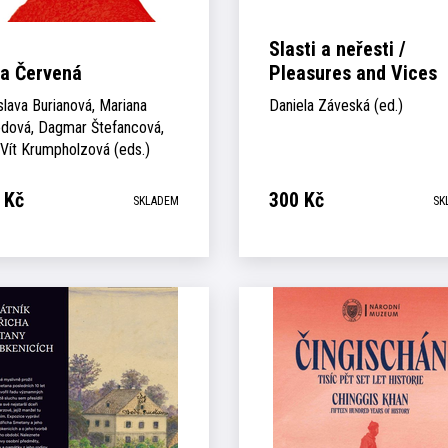
Slasti a neřesti /
a Červená
Pleasures and Vices
slava Burianová, Mariana
Daniela Záveská (ed.)
dová, Dagmar Štefancová,
 Vít Krumpholzová (eds.)
Kč
300
Kč
SKLADEM
SK