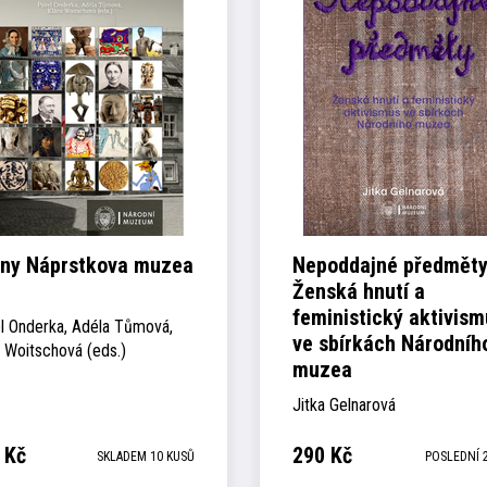
iny Náprstkova muzea
Nepoddajné předměty
Ženská hnutí a
feministický aktivism
l Onderka, Adéla Tůmová,
ve sbírkách Národníh
a Woitschová (eds.)
muzea
Jitka Gelnarová
Kč
290
Kč
SKLADEM 10 KUSŮ
POSLEDNÍ 