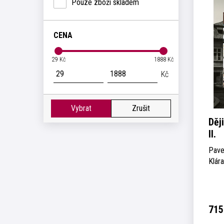
Pouze zboží skladem
CENA
29
1888
Kč
Vybrat
Zrušit
Děj
II.
Pave
Klár
715