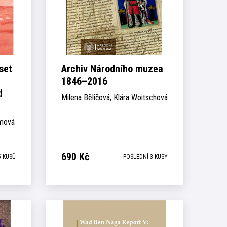
set
Archiv Národního muzea
1846–2016
d
Milena Běličová, Klára Woitschová
ůmová
690
Kč
5 KUSŮ
POSLEDNÍ 3 KUSY