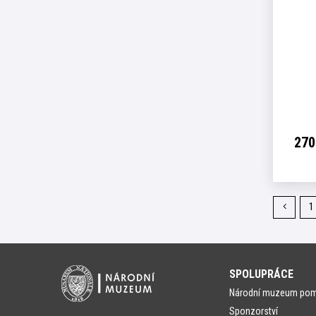
270
Předch
1
stránka
SPOLUPRÁCE
Národní muzeum po
Sponzorství