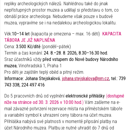
repliky archeologických nálezů. Nahlédnou také do jinak
nepřístupných prostor muzea a udělají si představu o tom, co
obnáší práce archeologa. Nebudeme však pouze v budově
muzea, vypravíme se i na nedalekou archeologickou lokalitu.
Věk:
10–14 let
(kapacita je omezena – max. 16 dětí)
KAPACITA
TÁBORA JE JIŽ NAPLNĚNA
Cena:
3.500 Kč/dítě
(pondělí–pátek)
Termín a čas konání:
24. 8.–28. 8. 2026, 8.30–16.30 hod.
Sraz účastníků vždy
před vstupem do Nové budovy Národního
muzea
, Vinohradská 1, Praha 1
Pro děti je zajištěn teplý oběd a pitný režim.
Informace: Johana Stejskalová
,
johana.stejskalova@nm.cz
, tel.: 739
743 338, 224 497 416
Do 5 pracovních dnů od vyplnění
elektronické přihlášky
(
dostupné
níže na stránce od 30. 3. 2026 v 10:00 hod.
)
Vám zašleme na e-
mail závazné potvrzení rezervace místa na příměstském táboře
a variabilní symbol k uhrazení ceny tábora na účet muzea.
Přihláška nabývá své platnosti v momentě připsání platby na
účet Národního muzea. Platbu je nutné uhradit do 7 dnů od