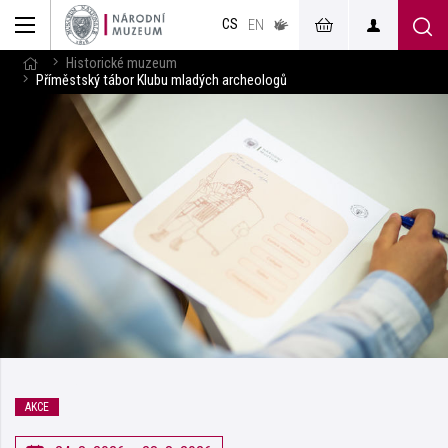
muzeum
CS
v českém
EN
znakovém
jazyce
Historické muzeum
Příměstský tábor Klubu mladých archeologů
AKCE