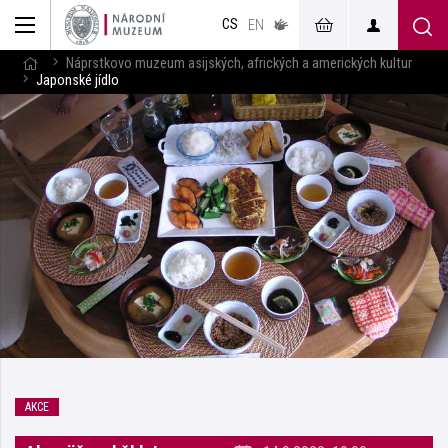
muzeum
CS
v českém
EN
znakovém
jazyce
Náprstkovo muzeum asijských, afrických a amerických kultur
Japonské jídlo
AKCE