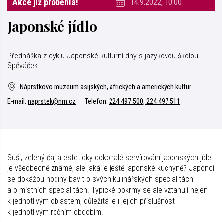
Akce již proběhla!
14.9.2022, 10:00
Japonské jídlo
Přednáška z cyklu Japonské kulturní dny s jazykovou školou
Spěváček
Náprstkovo muzeum asijských, afrických a amerických kultur
E-mail:
naprstek@nm.cz
Telefon:
224 497 500, 224 497 511
Suši, zelený čaj a esteticky dokonalé servírování japonských jídel
je všeobecně známé, ale jaká je ještě japonské kuchyně? Japonci
se dokážou hodiny bavit o svých kulinářských specialitách
a o místních specialitách. Typické pokrmy se ale vztahují nejen
k jednotlivým oblastem, důležitá je i jejich příslušnost
k jednotlivým ročním obdobím.