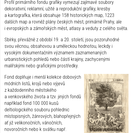
Profil primárního fondu grafiky vymezují zajímavé soubory
dekorativní, reklamní, užité a reprodukční grafiky, kresby
a kartografka, která obsahuje 158 historických map, 1223
dalších map a rovněž plány českých měst, primárně Prahy, ale
i evropských a zámořských měst, atlasy a veduty z celého světa.
Sbírky, převážně z období 19. a 20. století, jsou pozoruhodné
svou věcnou, obsahovou a uměleckou hodnotou, leckdy i
vysokým dokumentačním významem zaznamenaných
urbanistických pohledů nebo částí krajiny, zachycenými
malířskými nebo grafickými prostředky.
Fond doplňuje i menší kolekce dobových
módních listů, krojů nebo výjevů
z každodenního městského
a venkovského života a tzv. jiných fondů
například fond 100 000 kusů
deltiologického souboru pohlednic
místopisných, žánrových, blahopřejných
ať již velikonočních, vánočních,
novoročních nebo k svátku např.