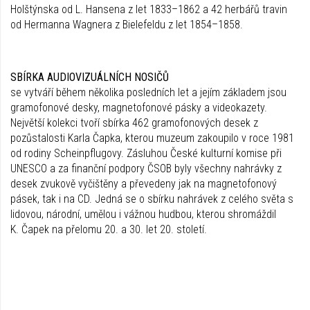
Holštýnska od L. Hansena z let 1833–1862 a 42 herbářů travin
od Hermanna Wagnera z Bielefeldu z let 1854–1858.
SBÍRKA AUDIOVIZUÁLNÍCH NOSIČŮ
se vytváří během několika posledních let a jejím základem jsou
gramofonové desky, magnetofonové pásky a videokazety.
Největší kolekci tvoří sbírka 462 gramofonových desek z
pozůstalosti Karla Čapka, kterou muzeum zakoupilo v roce 1981
od rodiny Scheinpflugovy. Zásluhou České kulturní komise při
UNESCO a za finanční podpory ČSOB byly všechny nahrávky z
desek zvukově vyčištěny a převedeny jak na magnetofonový
pásek, tak i na CD. Jedná se o sbírku nahrávek z celého světa s
lidovou, národní, umělou i vážnou hudbou, kterou shromáždil
K. Čapek na přelomu 20. a 30. let 20. století.