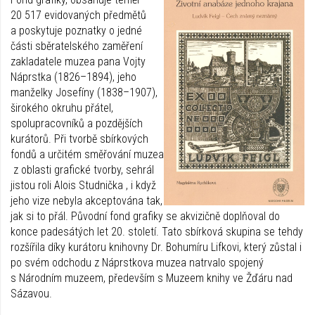
20 517 evidovaných předmětů
a poskytuje poznatky o jedné
části sběratelského zaměření
zakladatele muzea pana Vojty
Náprstka (1826–1894), jeho
manželky Josefíny (1838–1907),
širokého okruhu přátel,
spolupracovníků a pozdějších
kurátorů. Při tvorbě sbírkových
fondů a určitém směřování muzea
z oblasti grafické tvorby, sehrál
jistou roli Alois Studnička , i když
jeho vize nebyla akceptována tak,
jak si to přál. Původní fond grafiky se akvizičně doplňoval do
konce padesátých let 20. století. Tato sbírková skupina se tehdy
rozšířila díky kurátoru knihovny Dr. Bohumíru Lifkovi, který zůstal i
po svém odchodu z Náprstkova muzea natrvalo spojený
s Národním muzeem, především s Muzeem knihy ve Žďáru nad
Sázavou.