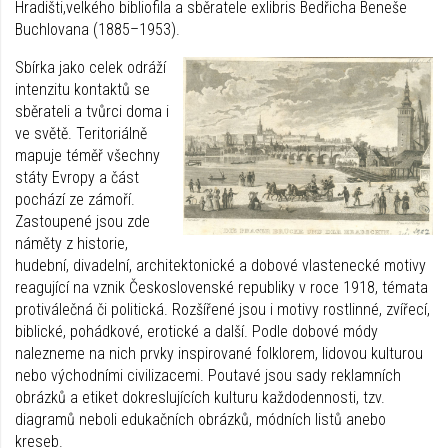
Hradišti,velkého bibliofila a sběratele exlibris Bedřicha Beneše
Buchlovana (1885–1953).
Sbírka jako celek odráží
intenzitu kontaktů se
sběrateli a tvůrci doma i
ve světě. Teritoriálně
mapuje téměř všechny
státy Evropy a část
pochází ze zámoří.
Zastoupené jsou zde
náměty z historie,
hudební, divadelní, architektonické a dobové vlastenecké motivy
reagující na vznik Československé republiky v roce 1918, témata
protiválečná či politická. Rozšířené jsou i motivy rostlinné, zvířecí,
biblické, pohádkové, erotické a další. Podle dobové módy
nalezneme na nich prvky inspirované folklorem, lidovou kulturou
nebo východními civilizacemi. Poutavé jsou sady reklamních
obrázků a etiket dokreslujících kulturu každodennosti, tzv.
diagramů neboli edukačních obrázků, módních listů anebo
kreseb.