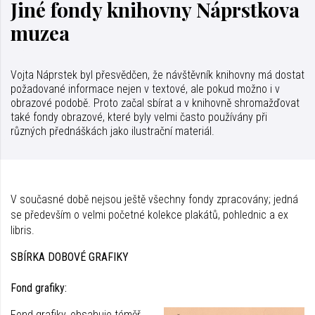
Jiné fondy knihovny Náprstkova
muzea
Vojta Náprstek byl přesvědčen, že návštěvník knihovny má dostat
požadované informace nejen v textové, ale pokud možno i v
obrazové podobě. Proto začal sbírat a v knihovně shromažďovat
také fondy obrazové, které byly velmi často používány při
různých přednáškách jako ilustrační materiál.
V současné době nejsou ještě všechny fondy zpracovány; jedná
se především o velmi početné kolekce plakátů, pohlednic a ex
libris.
SBÍRKA DOBOVÉ GRAFIKY
Fond grafiky:
Fond grafiky, obsahuje téměř