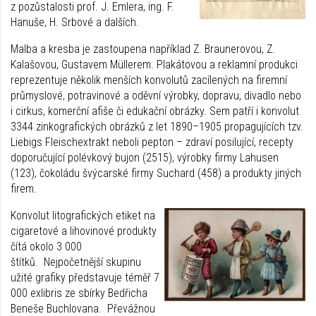
z pozůstalosti prof. J. Emlera, ing. F.
Hanuše, H. Srbové a dalších.
Malba a kresba je zastoupena například Z. Braunerovou, Z.
Kalašovou, Gustavem Müllerem. Plakátovou a reklamní produkci
reprezentuje několik menších konvolutů zacílených na firemní
průmyslové, potravinové a oděvní výrobky, dopravu, divadlo nebo
i cirkus, komerční afiše či edukační obrázky. Sem patří i konvolut
3344 zinkografických obrázků z let 1890–1905 propagujících tzv.
Liebigs Fleischextrakt neboli pepton – zdraví posilující, recepty
doporučující polévkový bujon (2515), výrobky firmy Lahusen
(123), čokoládu švýcarské firmy Suchard (458) a produkty jiných
firem.
Konvolut litografických etiket na
cigaretové a lihovinové produkty
čítá okolo 3 000
štítků. Nejpočetnější skupinu
užité grafiky představuje téměř 7
000 exlibris ze sbírky Bedřicha
Beneše Buchlovana. Převážnou