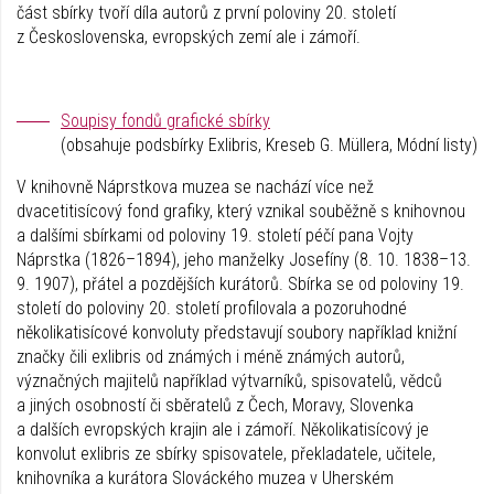
část sbírky tvoří díla autorů z první poloviny 20. století
z Československa, evropských zemí ale i zámoří.
Soupisy fondů grafické sbírky
(obsahuje podsbírky Exlibris, Kreseb G. Müllera, Módní listy)
V knihovně Náprstkova muzea se nachází více než
dvacetitisícový fond grafiky, který vznikal souběžně s knihovnou
a dalšími sbírkami od poloviny 19. století péčí pana Vojty
Náprstka (1826–1894), jeho manželky Josefíny (8. 10. 1838–13.
9. 1907), přátel a pozdějších kurátorů. Sbírka se od poloviny 19.
století do poloviny 20. století profilovala a pozoruhodné
několikatisícové konvoluty představují soubory například knižní
značky čili exlibris od známých i méně známých autorů,
význačných majitelů například výtvarníků, spisovatelů, vědců
a jiných osobností či sběratelů z Čech, Moravy, Slovenka
a dalších evropských krajin ale i zámoří. Několikatisícový je
konvolut exlibris ze sbírky spisovatele, překladatele, učitele,
knihovníka a kurátora Slováckého muzea v Uherském