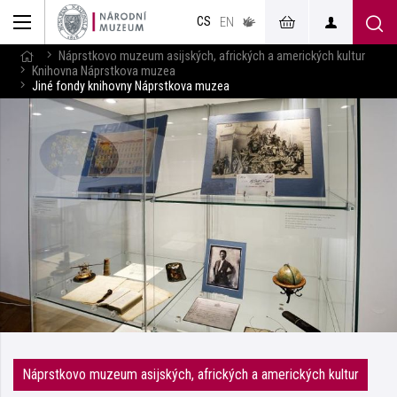
muzeum
CS
v českém
EN
znakovém
jazyce
Náprstkovo muzeum asijských, afrických a amerických kultur
Knihovna Náprstkova muzea
Jiné fondy knihovny Náprstkova muzea
Náprstkovo muzeum asijských, afrických a amerických kultur