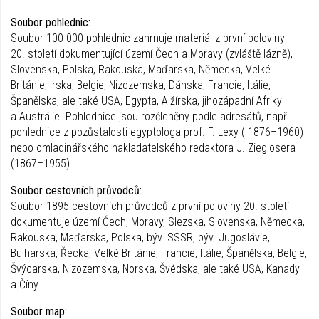
Soubor pohlednic:
Soubor 100 000 pohlednic zahrnuje materiál z první poloviny
20. století dokumentující území Čech a Moravy (zvláště lázně),
Slovenska, Polska, Rakouska, Maďarska, Německa, Velké
Británie, Irska, Belgie, Nizozemska, Dánska, Francie, Itálie,
Španělska, ale také USA, Egypta, Alžírska, jihozápadní Afriky
a Austrálie. Pohlednice jsou rozčleněny podle adresátů, např.
pohlednice z pozůstalosti egyptologa prof. F. Lexy ( 1876–1960)
nebo omladinářského nakladatelského redaktora J. Zieglosera
(1867–1955).
Soubor cestovních průvodců:
Soubor 1895 cestovních průvodců z první poloviny 20. století
dokumentuje území Čech, Moravy, Slezska, Slovenska, Německa,
Rakouska, Maďarska, Polska, býv. SSSR, býv. Jugoslávie,
Bulharska, Řecka, Velké Británie, Francie, Itálie, Španělska, Belgie,
Švýcarska, Nizozemska, Norska, Švédska, ale také USA, Kanady
a Číny.
Soubor map: