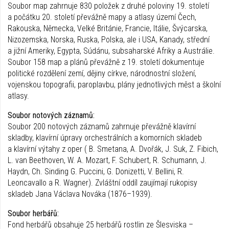
Soubor map zahrnuje 830 položek z druhé poloviny 19. století
a počátku 20. století převážně mapy a atlasy území Čech,
Rakouska, Německa, Velké Británie, Francie, Itálie, Švýcarska,
Nizozemska, Norska, Ruska, Polska, ale i USA, Kanady, střední
a jižní Ameriky, Egypta, Súdánu, subsaharské Afriky a Austrálie.
Soubor 158 map a plánů převážně z 19. století dokumentuje
politické rozdělení zemí, dějiny církve, národnostní složení,
vojenskou topografii, paroplavbu, plány jednotlivých měst a školní
atlasy.
Soubor notových záznamů:
Soubor 200 notových záznamů zahrnuje převážně klavírní
skladby, klavírní úpravy orchestrálních a komorních skladeb
a klavírní výtahy z oper ( B. Smetana, A. Dvořák, J. Suk, Z. Fibich,
L. van Beethoven, W. A. Mozart, F. Schubert, R. Schumann, J.
Haydn, Ch. Sinding G. Puccini, G. Donizetti, V. Bellini, R.
Leoncavallo a R. Wagner). Zvláštní oddíl zaujímají rukopisy
skladeb Jana Václava Nováka (1876–1939).
Soubor herbářů:
Fond herbářů obsahuje 25 herbářů rostlin ze Šlesviska –