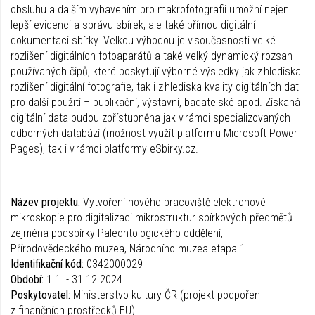
obsluhu a dalším vybavením pro makrofotografii umožní nejen
lepší evidenci a správu sbírek, ale také přímou digitální
dokumentaci sbírky. Velkou výhodou je v současnosti velké
rozlišení digitálních fotoaparátů a také velký dynamický rozsah
používaných čipů, které poskytují výborné výsledky jak z hlediska
rozlišení digitální fotografie, tak i z hlediska kvality digitálních dat
pro další použití – publikační, výstavní, badatelské apod. Získaná
digitální data budou zpřístupněna jak v rámci specializovaných
odborných databází (možnost využít platformu Microsoft Power
Pages), tak i v rámci platformy eSbirky.cz.
Název projektu:
Vytvoření nového pracoviště elektronové
mikroskopie pro digitalizaci mikrostruktur sbírkových předmětů
zejména podsbírky Paleontologického oddělení,
Přírodovědeckého muzea, Národního muzea etapa 1.
Identifikační kód:
0342000029
Období:
1.1. - 31.12.2024
Poskytovatel:
Ministerstvo kultury ČR (projekt podpořen
z finančních prostředků EU)