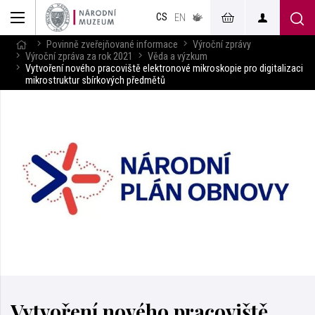
muzeum
CS
v českém
EN
znakovém
jazyce
Povinně zveřejňované informace
Výroční zprávy
Výroční zpráva za rok 2021
Věda a výzkum
Vytvoření nového pracoviště elektronové mikroskopie pro digitalizaci
mikrostruktur sbírkových předmětů
Vytvoření nového pracoviště