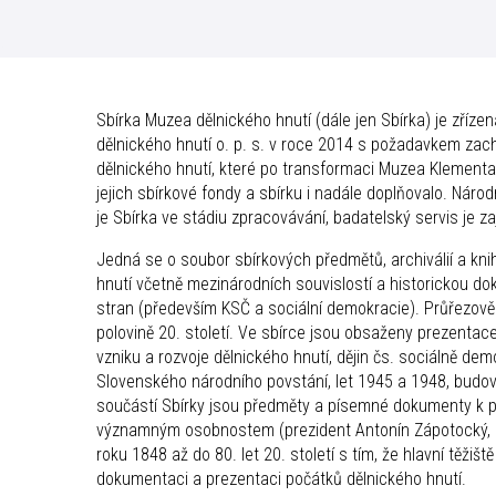
Sbírka Muzea dělnického hnutí (dále jen Sbírka) je zř
dělnického hnutí o. p. s. v roce 2014 s požadavkem zacho
dělnického hnutí, které po transformaci Muzea Klementa 
jejich sbírkové fondy a sbírku i nadále doplňovalo. Nár
je Sbírka ve stádiu zpracovávání, badatelský servis je z
Jedná se o soubor sbírkových předmětů, archiválií a kn
hnutí včetně mezinárodních souvislostí a historickou do
stran (především KSČ a sociální demokracie). Průřezově
polovině 20. století. Ve sbírce jsou obsaženy prezentace
vzniku a rozvoje dělnického hnutí, dějin čs. sociálně dem
Slovenského národního povstání, let 1945 a 1948, budo
součástí Sbírky jsou předměty a písemné dokumenty k pre
významným osobnostem (prezident Antonín Zápotocký, Gu
roku 1848 až do 80. let 20. století s tím, že hlavní těžiš
dokumentaci a prezentaci počátků dělnického hnutí.