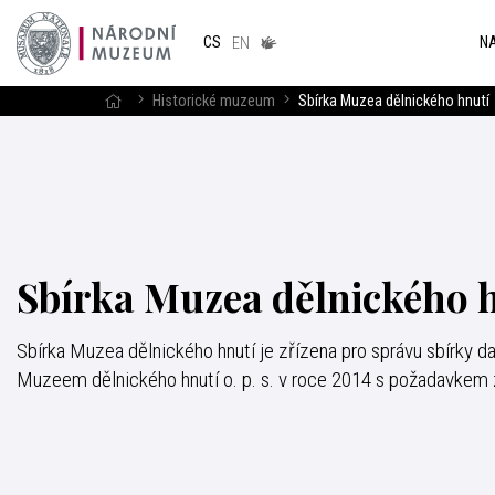
Národním
muzeum
NA
CS
v českém
EN
znakovém
jazyce
Historické muzeum
Sbírka Muzea dělnického hnutí
Sbírka Muzea dělnického 
Sbírka Muzea dělnického hnutí je zřízena pro správu sbírky
Muzeem dělnického hnutí o. p. s. v roce 2014 s požadavkem z