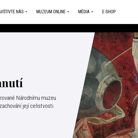
VŠTIVTE NÁS
MUZEUM ONLINE
MÉDIA
E-SHOP
hnutí
 darované Národnímu muzeu
achování její celistvosti.