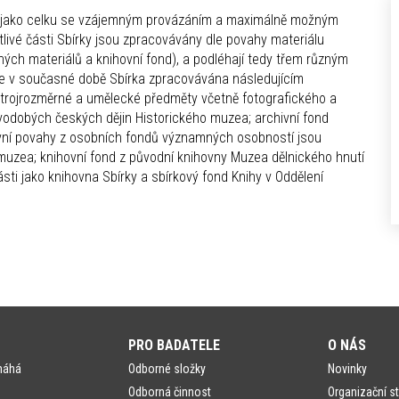
ní jako celku se vzájemným provázáním a maximálně možným
livé části Sbírky jsou zpracovávány dle povahy materiálu
ých materiálů a knihovní fond), a podléhají tedy třem různým
je v současné době Sbírka zpracovávána následujícím
trojrozměrné a umělecké předměty včetně fotografického a
ovodobých českých dějin Historického muzea; archivní fond
ivní povahy z osobních fondů významných osobností jsou
uzea; knihovní fond z původní knihovny Muzea dělnického hnutí
ti jako knihovna Sbírky a sbírkový fond Knihy v Oddělení
PRO BADATELE
O NÁS
máhá
Odborné složky
Novinky
Odborná činnost
Organizační st