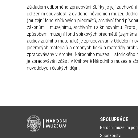
Základem odborného zpracování Sbírky je její zachová
udržením souvislostí z evidencí původních muzeí. Jednot
(muzejní fond sbírkových předmětů, archivní fond písemn
zákonům – muzejnímu, archivnímu a knihovnímu. Proto 
způsobem: muzejní fond sbírkových předmětů (zejména 
audiovizuálního materiálu) je zpracováván v Oddělení n
písemných materiálů a drobných tisků a materiály arch
zpracovávány v Archivu Národního muzea Historického m
je zpracováván zčásti v Knihovně Národního muzea a zčás
novodobých českých dějin.
SPOLUPRÁCE
Národní muzeum po
Sponzorství