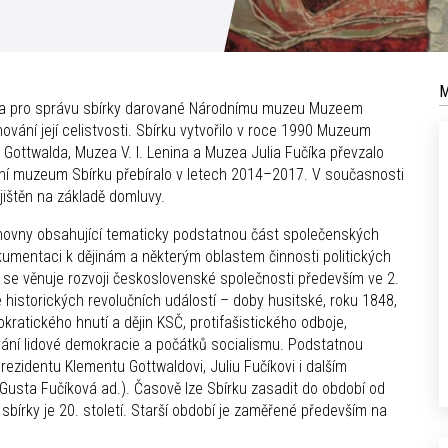
M
ízena pro správu sbírky darované Národnímu muzeu Muzeem
vání její celistvosti. Sbírku vytvořilo v roce 1990 Muzeum
Gottwalda, Muzea V. I. Lenina a Muzea Julia Fučíka převzalo
odní muzeum Sbírku přebíralo v letech 2014–2017. V současnosti
ajištěn na základě domluvy.
ihovny obsahující tematicky podstatnou část společenských
kumentaci k dějinám a některým oblastem činnosti politických
 se věnuje rozvoji československé společnosti především ve 2.
 historických revolučních událostí – doby husitské, roku 1848,
okratického hnutí a dějin KSČ, protifašistického odboje,
vání lidové demokracie a počátků socialismu. Podstatnou
zidentu Klementu Gottwaldovi, Juliu Fučíkovi i dalším
sta Fučíková ad.). Časově lze Sbírku zasadit do období od
tě sbírky je 20. století. Starší období je zaměřené především na