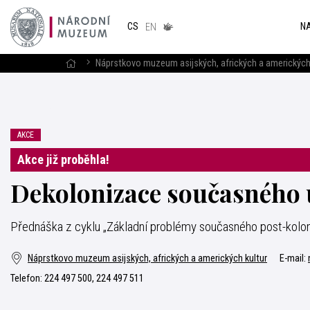
Národním
muzeum
NA
CS
v českém
EN
znakovém
jazyce
Náprstkovo muzeum asijských, afrických a amerických
AKCE
Akce již proběhla!
Dekolonizace současného
Přednáška z cyklu „Základní problémy současného post-kolon
Náprstkovo muzeum asijských, afrických a amerických kultur
E-mail:
Telefon:
224 497 500, 224 497 511