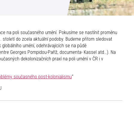
ce na poli současného umění. Pokusíme se nastínit proměnu
0. století do zcela aktuální podoby. Budeme přitom sledovat
 globálního umění, odehrávajících se na půdě
entre Georges Pompidou-Paříž, documenta- Kassel atd…). Na
časných dekolonizačních praxí na poli umění v ČR i v
roblémy současného post-kolonialismu
“
U