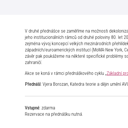
V druhé přednášce se zaměříme na možnosti dekoloniza
jeho institucionálních rámců od druhé poloviny 80. let 2
zejména vývoj koncepcí velkých mezinárodních přehlídek
západních/euroamerických institucí (MoMA-New York, C
závěr pak poukážeme na některé specifické problémy sou
zahraničí.
Akce se koná v rámci přednáškového cyklu „
Základní p
Přednáší:
Vjera Borozan, Katedra teorie a dějin umění AV
Vstupné:
zdarma
Rezervace na přednášku nutná.