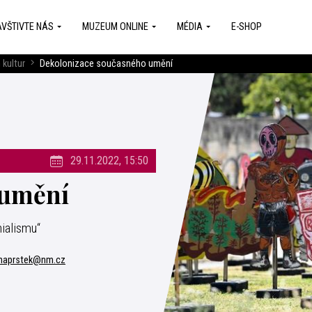
VŠTIVTE NÁS
MUZEUM ONLINE
MÉDIA
E-SHOP
 kultur
Dekolonizace současného umění
29.11.2022, 15:50
 umění
ialismu“
naprstek@nm.cz