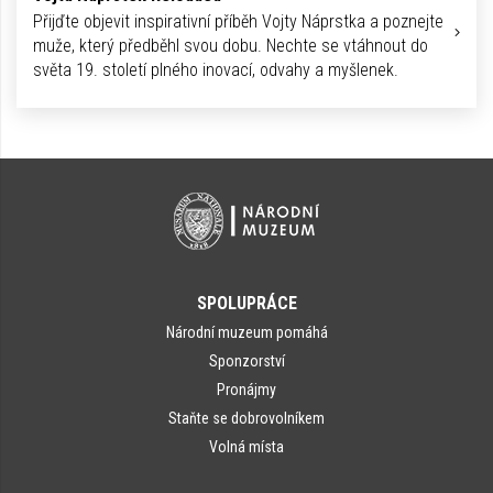
Přijďte objevit inspirativní příběh Vojty Náprstka a poznejte
muže, který předběhl svou dobu. Nechte se vtáhnout do
světa 19. století plného inovací, odvahy a myšlenek.
SPOLUPRÁCE
Národní muzeum pomáhá
Sponzorství
Pronájmy
Staňte se dobrovolníkem
Volná místa