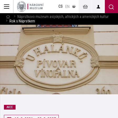
muzeum
CS
v českém
EN
znakovém
jazyce
Náprstkovo muzeum asijských, afrických a amerických kultur
Rok s Náprstkem
AKCE