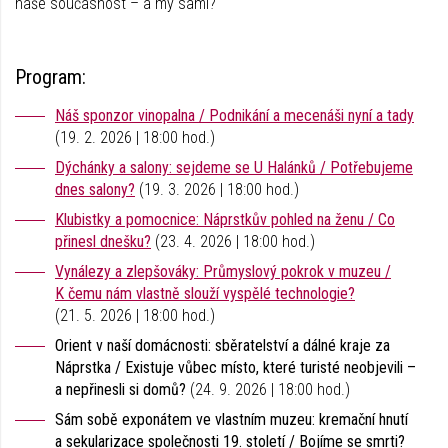
naše současnost – a my sami?
Program:
Náš sponzor vinopalna / Podnikání a mecenáši nyní a tady
(19. 2. 2026 | 18:00 hod.)
Dýchánky a salony: sejdeme se U Halánků / Potřebujeme
dnes salony?
(19. 3. 2026 | 18:00 hod.)
Klubistky a pomocnice: Náprstkův pohled na ženu / Co
přinesl dnešku?
(23. 4. 2026 | 18:00 hod.)
Vynálezy a zlepšováky: Průmyslový pokrok v muzeu /
K čemu nám vlastně slouží vyspělé technologie?
(21. 5. 2026 | 18:00 hod.)
Orient v naší domácnosti: sběratelství a dálné kraje za
Náprstka / Existuje vůbec místo, které turisté neobjevili –
a nepřinesli si domů?
(24. 9. 2026 | 18:00 hod.)
Sám sobě exponátem ve vlastním muzeu: kremační hnutí
a sekularizace společnosti 19. století / Bojíme se smrti?