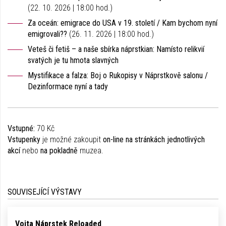
(22. 10. 2026 | 18:00 hod.)
Za oceán: emigrace do USA v 19. století / Kam bychom nyní
emigrovali??
(26. 11. 2026 | 18:00 hod.)
Veteš či fetiš – a naše sbírka náprstkian: Namísto relikvií
svatých je tu hmota slavných
Mystifikace a falza: Boj o Rukopisy v Náprstkově salonu /
Dezinformace nyní a tady
Vstupné:
70 Kč
Vstupenky
je možné zakoupit
on-line na stránkách jednotlivých
akcí
nebo
na pokladně
muzea.
SOUVISEJÍCÍ VÝSTAVY
Vojta Náprstek Reloaded