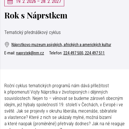
19. 2. 2026 – 28. 2. 2027
Rok s Náprstkem
Tematický přednáškový cyklus
Náprstkovo muzeum asijských, afrických a amerických kultur
E-mail:
naprstek@nm.cz
Telefon:
224 497 500, 224 497 511
Roční cyklus tematických programů nám dává příležitost
k připomenutí Vojty Náprstka v životopisných i dějinných
souvislostech. Nejen to – věnovat se budeme zároveň obecným
idejím, jež hýbaly společností 19. století v Čechách, v Evropě i ve
světě. Jak se projevily v okruhu liberála, mecenáše, sběratele
a vlastence? Které z nich se ukázaly mylné, možná bizarní
a které naopak (proměněné) přetrvaly dodnes? Jak na ně reaguje