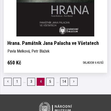
Hrana. Památník Jana Palacha ve Všetatech
Pavla Melková, Petr Blažek
650
Kč
SKLADEM 6 KUSŮ
…
…
Předchozí
1
3
4
5
14
Následující
stránka
stránka