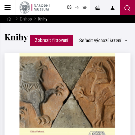
muzeum
CS
v českém
EN
znakovém
jazyce
E-shop
Knihy
Knihy
Zobrazit filtrovaní
Seřadit
výchozí řazení