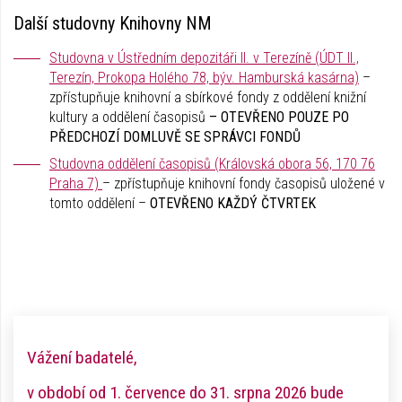
Další studovny Knihovny NM
Studovna v Ústředním depozitáři II. v Terezíně (ÚDT II.,
Terezín, Prokopa Holého 78, býv. Hamburská kasárna)
–
zpřístupňuje knihovní a sbírkové fondy z oddělení knižní
kultury a oddělení časopisů
– OTEVŘENO POUZE PO
PŘEDCHOZÍ DOMLUVĚ SE SPRÁVCI FONDŮ
Studovna oddělení časopisů (Královská obora 56, 170 76
Praha 7)
– zpřístupňuje knihovní fondy časopisů uložené v
tomto oddělení –
OTEVŘENO KAŽDÝ ČTVRTEK
Vážení badatelé,
v období od 1. července do 31. srpna 2026 bude