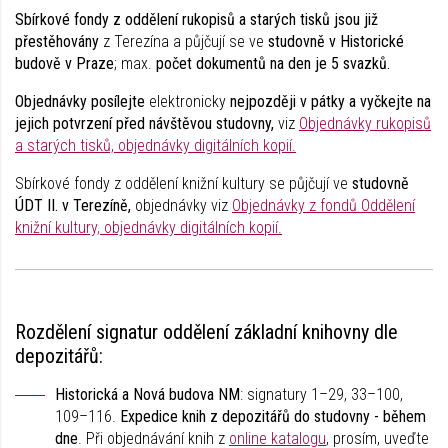
Sbírkové fondy z oddělení rukopisů a starých tisků jsou již
přestěhovány
z Terezína a půjčují se ve
studovně v Historické
budově v Praze
; max.
počet dokumentů na den je 5 svazků.
Objednávky posílejte
elektronicky
nejpozději v pátky a vyčkejte na
jejich potvrzení před návštěvou studovny,
viz
Objednávky rukopisů
a starých tisků, objednávky digitálních kopií.
Sbírkové fondy z oddělení knižní kultury se půjčují ve
studovně
ÚDT II. v Terezíně,
objednávky viz
Objednávky z fondů Oddělení
knižní kultury, objednávky digitálních kopií.
Rozdělení signatur oddělení základní knihovny dle
depozitářů:
Historická a Nová budova NM
: signatury 1–29, 33–100,
109–116.
Expedice knih z depozitářů do studovny - během
dne
. Při objednávání knih z
online katalogu
, prosím, uveďte