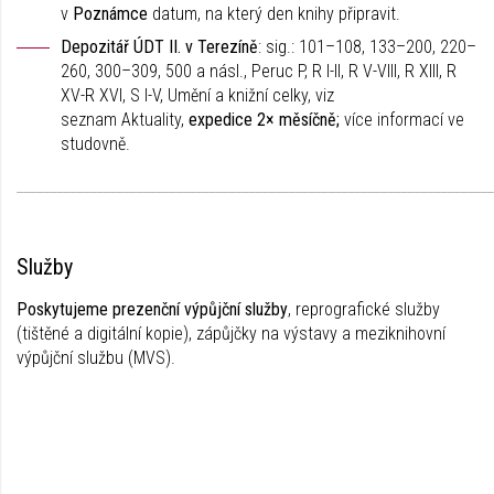
v
Poznámce
datum, na který den knihy připravit.
Depozitář ÚDT II. v Terezíně
: sig.: 101–108, 133–200, 220–
260, 300–309, 500 a násl., Peruc P, R I-II, R V-VIII, R XIII, R
XV-R XVI, S I-V, Umění a knižní celky, viz
seznam Aktuality,
expedice 2× měsíčně;
více informací ve
studovně.
________________________________________________________________________
Služby
Poskytujeme prezenční výpůjční služby
, reprografické služby
(tištěné a digitální kopie), zápůjčky na výstavy a meziknihovní
výpůjční službu (MVS).