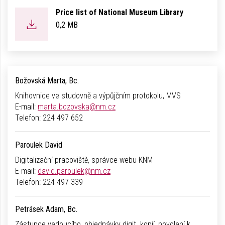
Price list of National Museum Library
0,2 MB
Božovská Marta, Bc.
Knihovnice ve studovně a výpůjčním protokolu, MVS
E-mail:
marta.bozovska@nm.cz
Telefon:
224 497 652
Paroulek David
Digitalizační pracoviště, správce webu KNM
E-mail:
david.paroulek@nm.cz
Telefon:
224 497 339
Petrásek Adam, Bc.
Zástupce vedoucího, objednávky digit. kopií, povolení k