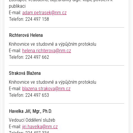
publikaci
E-mail:
adam.petrasek@nm.cz
Telefon:
224 497 158
Richterová Helena
Knihovnice ve studovně a výpůjčním protokolu
E-mail:
helena.richterova@nm.cz
Telefon:
224 497 662
Straková Blažena
Knihovnice ve studovně a výpůjčním protokolu
E-mail:
blazena.strakova@nm.cz
Telefon:
224 497 653
Havelka Jiří, Mgr., Ph.D.
Vedoucí Oddělení služeb
E-mail:
jiri.havelka@nm.cz