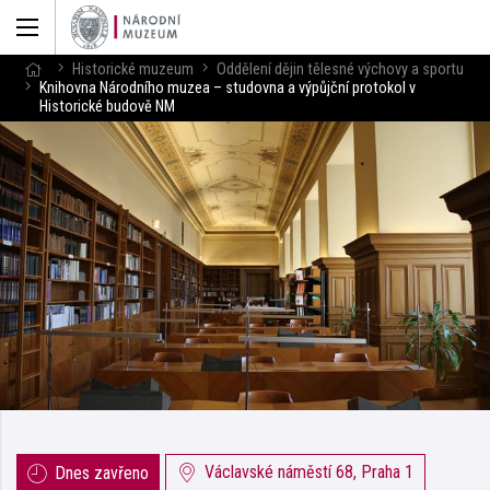
Historické muzeum
Oddělení dějin tělesné výchovy a sportu
Knihovna Národního muzea – studovna a výpůjční protokol v
Historické budově NM
Václavské náměstí 68, Praha 1
Dnes zavřeno