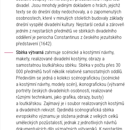
divadel. Jsou mnohdy jediným dokladem o hrách, jejichž
texty se do dnešní doby nedochovaly, a o zapomenutých
osobnostech, které v minulých stoletích budovaly základy
dnešní vyspělé divadelní kultury. Nejstarší cedulí a zároveň
jedním z nejstarších předmětů ve sbírkách divadelního
oddělení je periocha Constantinus z českého jezuitského
představení (1642).
Sbírka výtvarná
zahrnuje scénické a kostýmní návrhy,
makety, realizované divadelní kostýmy, obrazy a
samostatnou loutkářskou sbírku. Sbírka v počtu přes 30
000 předmětů tvoří několik relativně samostatných oddílů.
Především se jedná o kolekci scénografickou (scénické
a kostýmní návrhy, modely scén), ikonografickou (výtvarné
portréty českých divadelních osobností, realizované
různými technikami, jako grafika, obrazy, busty)
a loutkářskou. Zajímavý je i soubor realizovaných kostýmů
a divadelních rekvizit. Ojedinělá scénografická sbírka
evropského významu je složena jednak z velkých celků
uměleckých pozůstalostí, jednak z jednotlivých návrhů
dokumentujících dílo význačných výtvarníků. K nejstarším