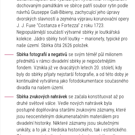
dochovaným památkám ve sbírce patří soubor rytin podle
návrhů Giuseppe Galli-Bibieny, zachycující jeho úpravy
dvorských slavností a zejména výpravu korunovační opery
J. J. Fuxe "Costanza e Fortezza" z roku 1723.
Nejpopulárnější součástí výtvarné sbírky je loutkářská
kolekce. Jádro sbírky tvoří loutky – marionety, typické pro
naše území. Sbírka čítá 2626 položek.
Sbírka fotografií a negativů
se svým téměř půl milionem
předmětů v rámci divadelní sbírky je nejpočetnějším
fondem. Vznikla již ve dvacátých letech 20. století, kdy
byly do sbírky přijaty nejstarší fotografie, a od této doby je
kontinuálně vytvářena jako fotodokumentace současného
divadla na našem území.
Sbírka zvukových nahrávek
se začala konstituovat až po
druhé světové válce. Vedle nových nahrávek byla
postupně doplňována staršími zvukovými záznamy, které
jsou neocenitelným dokumenatačním materiálem pro
divadelní historiky. Některé záznamy jsou skutečnými
unikáty, a to jak z hlediska historického, tak i estetického.