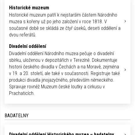
Historické muzeum
Historické muzeum patří k nejstarším částem Národního
muzea s kořeny už po jeho založení v roce 1818. V
současné době se skládá ze čtyř úseků, deseti oddělení a
dvou referátů.
Divadelní oddělení
Divadelní oddělení Národního muzea pečuje o divadelní
sbírku, uloženou v depozitářích v Terezíně. Dokumentuje
historii českého divadla v Čechách a na Moravě, zejména
v 19. a 20. století, ale také v současnosti. Registruje také
produkci divadla jinojazyčného, především německého.
Spravuje rovněž Muzeum české loutky a cirkusu v
Prachaticích.
BADATELNY
Divadelní oddělení Historického muzea – badatelny