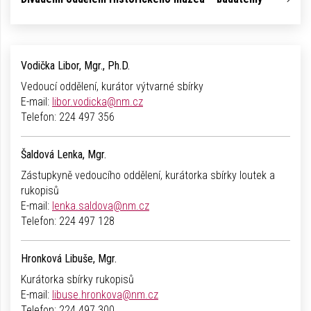
Vodička Libor, Mgr., Ph.D.
Vedoucí oddělení, kurátor výtvarné sbírky
E-mail:
libor.vodicka@nm.cz
Telefon:
224 497 356
Šaldová Lenka, Mgr.
Zástupkyně vedoucího oddělení, kurátorka sbírky loutek a
rukopisů
E-mail:
lenka.saldova@nm.cz
Telefon:
224 497 128
Hronková Libuše, Mgr.
Kurátorka sbírky rukopisů
E-mail:
libuse.hronkova@nm.cz
Telefon:
224 497 300