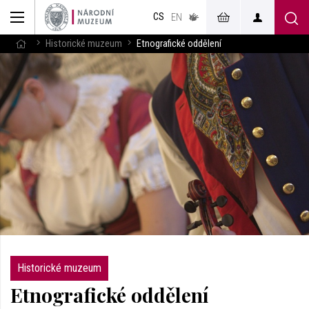
muzeum
CS
v českém
EN
znakovém
jazyce
Historické muzeum
Etnografické oddělení
Historické muzeum
Etnografické oddělení