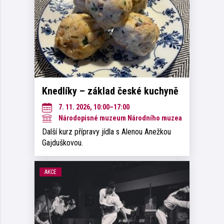
Knedlíky – základ české kuchyně
7. 11. 2026, 10:00–17:00
Národopisné muzeum Národního muzea
Další kurz přípravy jídla s Alenou Anežkou
Gajduškovou.
AKCE