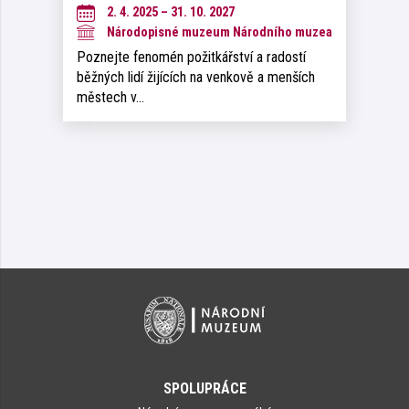
2. 4. 2025 – 31. 10. 2027
Národopisné muzeum Národního muzea
Poznejte fenomén požitkářství a radostí
běžných lidí žijících na venkově a menších
městech v…
SPOLUPRÁCE