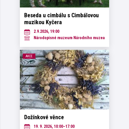
Beseda u cimbálu s Cimbálovou
muzikou Kyčera
2.9.2026, 19:00
Národopisné muzeum Národního muzea
AKCE
Dožínkové věnce
19. 9. 2026, 10:00–17:00