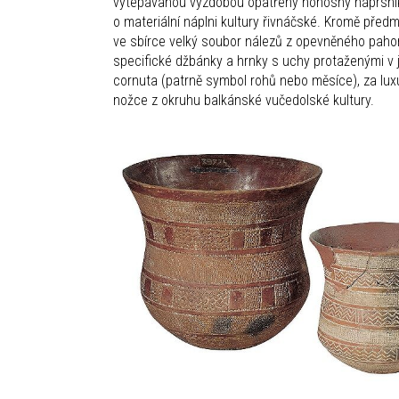
vytepávanou výzdobou opatřený honosný náprsník 
o materiální náplni kultury řivnáčské. Kromě před
ve sbírce velký soubor nálezů z opevněného pahork
specifické džbánky a hrnky s uchy protaženými v 
cornuta (patrně symbol rohů nebo měsíce), za lu
nožce z okruhu balkánské vučedolské kultury.