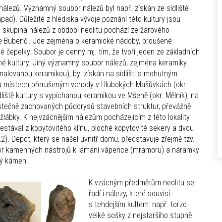
 nálezů. Významný soubor nálezů byl např. získán ze sídliště
ápad). Důležité z hlediska vývoje poznání této kultury jsou
 skupina nálezů z období neolitu pochází ze žárového
ze-Bubenči. Jde zejména o keramické nádoby, broušené
čepelky. Soubor je cenný mj. tím, že tvoří jeden ze základních
ěné kultury. Jiný významný soubor nálezů, zejména keramiky
malovanou keramikou), byl získán na sídlišti s mohutným
ika místech přerušeným vchody v Hlubokých Mašůvkách (okr.
liště kultury s vypíchanou keramikou ve Mšeně (okr. Mělník), na
ástečně zachovaných půdorysů stavebních struktur, převážně
lábky. K nejvzácnějším nálezům pocházejícím z této lokality
stával z kopytovitého klínu, ploché kopytovité sekery a dvou
,2). Depot, který se našel uvnitř domu, představuje zřejmě tzv.
bor kamenných nástrojů k lámání vápence (mramoru) a náramky
ílý kámen.
K vzácným předmětům neolitu se
řadí i nálezy, které souvisí
s tehdejším kultem: např. torzo
velké sošky z nejstaršího stupně