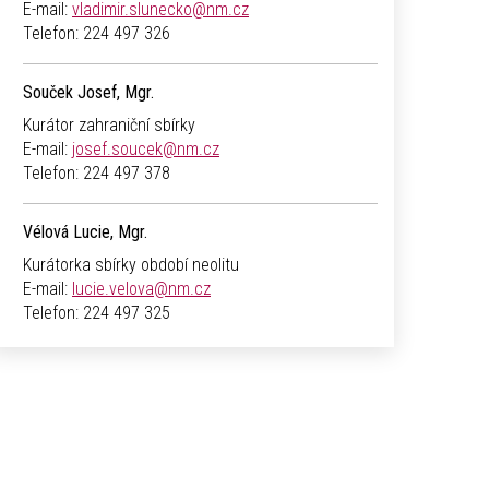
E-mail:
vladimir.slunecko@nm.cz
Telefon:
224 497 326
Souček Josef, Mgr.
Kurátor zahraniční sbírky
E-mail:
josef.soucek@nm.cz
Telefon:
224 497 378
Vélová Lucie, Mgr.
Kurátorka sbírky období neolitu
E-mail:
lucie.velova@nm.cz
Telefon:
224 497 325