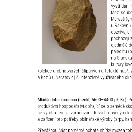
vystřídaní
Mezi soubo
Moravě (gra
u Rakovníka
doznívajíc
pocházejí z
ojedinělé 
paleolitu (
na Slánsku
kultury lov
kolekce drobnotvarých štípaných artefaktů např. 
a Kozlů u Neratovic) či intenzivně využívaného oko
Mladší doba kamenná (neolit, 5600–4400 př. Kr.).
Pr
produktivní hospodářství opírající se o zemědělskou 
se výroba textilu, zpracování dřeva broušenými ka
a zařízení pro potřeby obilnářské výroby (srpy, k
Převážnou část poměrně bohaté sbírky muzea toh