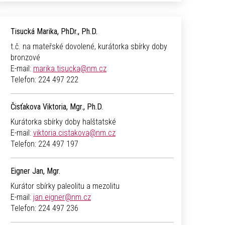
Tisucká Marika, PhDr., Ph.D.
t.č. na mateřské dovolené, kurátorka sbírky doby
bronzové
E-mail:
marika.tisucka@nm.cz
Telefon:
224 497 222
Čisťakova Viktoria, Mgr., Ph.D.
Kurátorka sbírky doby halštatské
E-mail:
viktoria.cistakova@nm.cz
Telefon:
224 497 197
Eigner Jan, Mgr.
Kurátor sbírky paleolitu a mezolitu
E-mail:
jan.eigner@nm.cz
Telefon:
224 497 236