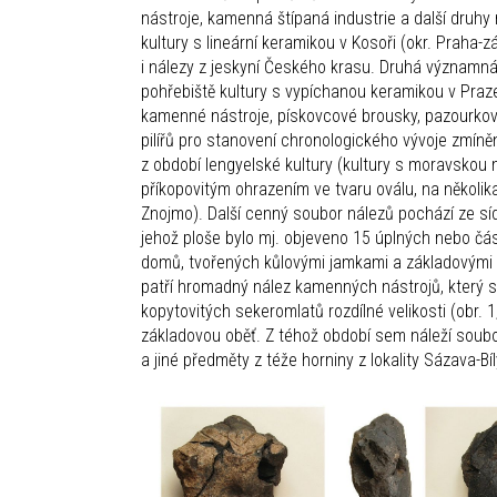
nástroje, kamenná štípaná industrie a další druhy
kultury s lineární keramikou v Kosoři (okr. Praha-z
i nálezy z jeskyní Českého krasu. Druhá významná
pohřebiště kultury s vypíchanou keramikou v Pra
kamenné nástroje, pískovcové brousky, pazourkové 
pilířů pro stanovení chronologického vývoje zmín
z období lengyelské kultury (kultury s moravskou 
příkopovitým ohrazením ve tvaru oválu, na někol
Znojmo). Další cenný soubor nálezů pochází ze síd
jehož ploše bylo mj. objeveno 15 úplných nebo č
domů, tvořených kůlovými jamkami a základovými ž
patří hromadný nález kamenných nástrojů, který se
kopytovitých sekeromlatů rozdílné velikosti (obr. 1
základovou oběť. Z téhož období sem náleží sou
a jiné předměty z téže horniny z lokality Sázava-B