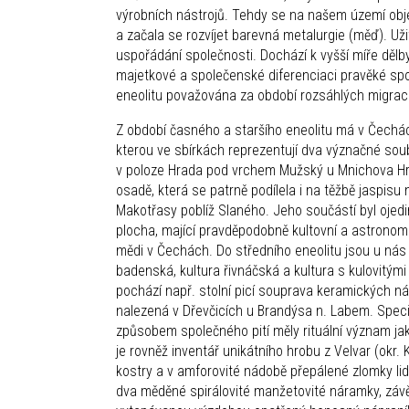
výrobních nástrojů. Tehdy se na našem území objev
a začala se rozvíjet barevná metalurgie (měď). Už
uspořádání společnosti. Dochází k vyšší míře dělby
majetkové a společenské diferenciaci pravěké spo
eneolitu považována za období rozsáhlých migrací,
Z období časného a staršího eneolitu má v Čechá
kterou ve sbírkách reprezentují dva význačné soubo
v poloze Hrada pod vrchem Mužský u Mnichova Hra
osadě, která se patrně podílela i na těžbě jaspisu
Makotřasy poblíž Slaného. Jeho součástí byl ojed
plocha, mající pravděpodobně kultovní a astronomic
mědi v Čechách. Do středního eneolitu jsou u nás
badenská, kultura řivnáčská a kultura s kulovitý
pochází např. stolní picí souprava keramických n
nalezená v Dřevčicích u Brandýsa n. Labem. Speci
způsobem společného pití měly rituální význam jako
je rovněž inventář unikátního hrobu z Velvar (okr
kostry a v amforovité nádobě přepálené zlomky lid
dva měděné spirálovité manžetovité náramky, záv