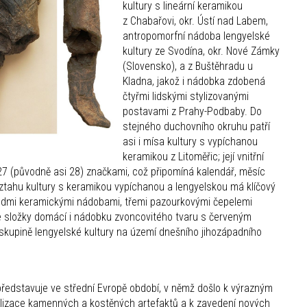
kultury s lineární keramikou
z Chabařovi, okr. Ústí nad Labem,
antropomorfní nádoba lengyelské
kultury ze Svodína, okr. Nové Zámky
(Slovensko), a z Buštěhradu u
Kladna, jakož i nádobka zdobená
čtyřmi lidskými stylizovanými
postavami z Prahy-Podbaby. Do
stejného duchovního okruhu patří
asi i mísa kultury s vypíchanou
keramikou z Litoměřic; její vnitřní
27 (původně asi 28) značkami, což připomíná kalendář, měsíc
vztahu kultury s keramikou vypíchanou a lengyelskou má klíčový
edmi keramickými nádobami, třemi pazourkovými čepelemi
 složky domácí i nádobku zvoncovitého tvaru s červeným
é skupině lengyelské kultury na území dnešního jihozápadního
ředstavuje ve střední Evropě období, v němž došlo k výrazným
lizace kamenných a kostěných artefaktů a k zavedení nových