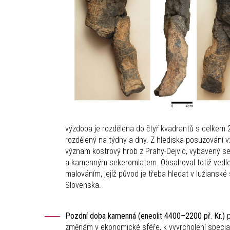
výzdoba je rozdělena do čtyř kvadrantů s celkem 
rozdělený na týdny a dny. Z hlediska posuzování 
význam kostrový hrob z Prahy-Dejvic, vybavený s
a kamenným sekeromlatem. Obsahoval totiž vedle
malováním, jejíž původ je třeba hledat v lužiansk
Slovenska.
Pozdní doba kamenná (eneolit 4400–2200 př. Kr.)
p
změnám v ekonomické sféře, k vyvrcholení specia