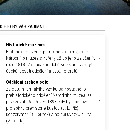
OHLO BY VÁS ZAJÍMAT
Historické muzeum
Historické muzeum patří k nejstarším částem
Národního muzea s kořeny už po jeho založení v
roce 1818. V současné době se skládá ze čtyř
úseků, deseti oddělení a dvou referátů.
Oddělení archeologie
Za datum formálního vzniku samostatného
prehistorického oddělení Národního muzea lze
považovat 15. březen 1893, kdy byl jmenován
pro sbírku prehistorie kustod (J. L. Píč),
konzervátor (B. Jelínek) a na půl úvazku sluha
(V. Landa).