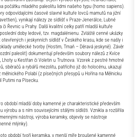
 na počátku mladého paleolitu lidmi našeho typu (homo sapiens).
ry odpovídajícími časově slavné kultuře lovců mamutů na jižní
vettien), vynikají nálezy ze sídlišť v Praze-Jenerálce, Lubné
 či Řevnic u Prahy. Další kvalitní celky patří mladší kultuře
í poslední doby ledové, tzv. magdalénienu. Zvláště cenné ukázky
 otevřených i jeskynních sídlišť v Českého krasu, kde se našly i
doklady umělecké tvorby (Hostim, Tmaň – Děravá jeskyně). Závěr
pozdní paleolit) dokumentují především soubory nálezů z Kvíce
, Lhoty u Kestřan či Voletin u Trutnova. Vzorek z pestré hmotné
ců, sběračů a rybářů mezolitu, patřícího již do holocénu, ukazují
z mělnického Polabí (z písečných přesypů u Hořína na Mělnicku
lí Putimi na Písecku.
o období mladší doby kamenné je charakteristické především
výrobu a s ním souvisejícími stálými sídlišti. Vznikla a rozšířila
mennými nástroji, výroba keramiky, objevily se nástroje
amenné mlýnky).
oto období tvoří keramika, v menší míře broušené kamenné