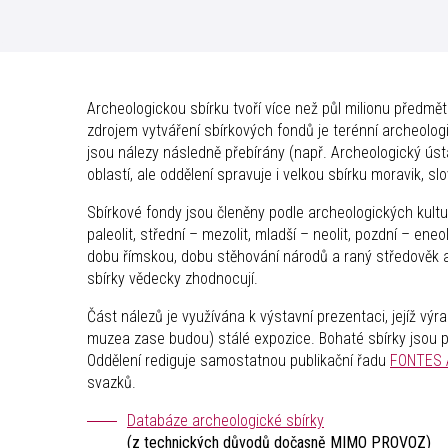
Archeologickou sbírku tvoří více než půl milionu předmě
zdrojem vytváření sbírkových fondů je terénní archeologi
jsou nálezy následně přebírány (např. Archeologický ústa
oblastí, ale oddělení spravuje i velkou sbírku moravik, sl
Sbírkové fondy jsou členěny podle archeologických kult
paleolit, střední – mezolit, mladší – neolit, pozdní – eneo
dobu římskou, dobu stěhování národů a raný středověk a 
sbírky vědecky zhodnocují.
Část nálezů je využívána k výstavní prezentaci, jejíž vý
muzea zase budou) stálé expozice. Bohaté sbírky jsou 
Oddělení rediguje samostatnou publikační řadu
FONTES 
svazků.
Databáze archeologické sbírky
(z technických důvodů dočasně MIMO PROVOZ)