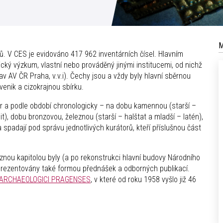
M
tů. V CES je evidováno 417 962 inventárních čísel. Hlavním
cký výzkum, vlastní nebo prováděný jinými institucemi, od nichž
v AV ČR Praha, v.v.i). Čechy jsou a vždy byly hlavní sběrnou
ovenik a cizokrajnou sbírku.
ur a podle období chronologicky – na dobu kamennou (starší –
lit), dobu bronzovou, železnou (starší – halštat a mladší – latén),
spadají pod správu jednotlivých kurátorů, kteří příslušnou část
raznou kapitolou byly (a po rekonstrukci hlavní budovy Národního
prezentovány také formou přednášek a odborných publikací.
ARCHAEOLOGICI PRAGENSES
, v které od roku 1958 vyšlo již 46