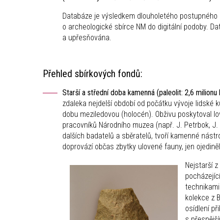
Databáze je výsledkem dlouholetého postupného 
o archeologické sbírce NM do digitální podoby. 
a upřesňována.
Přehled sbírkových fondů:
Starší a střední doba kamenná (paleolit: 2,6 milionu
zdaleka nejdelší období od počátku vývoje lidské 
dobu meziledovou (holocén). Obživu poskytoval lov
pracovníků Národního muzea (např. J. Petrbok, J. 
dalších badatelů a sběratelů, tvoří kamenné nástroj
doprovází občas zbytky ulovené fauny, jen ojediněl
Nejstarší z
pocházejíc
technikami 
kolekce z B
osídlení př
s přesnější