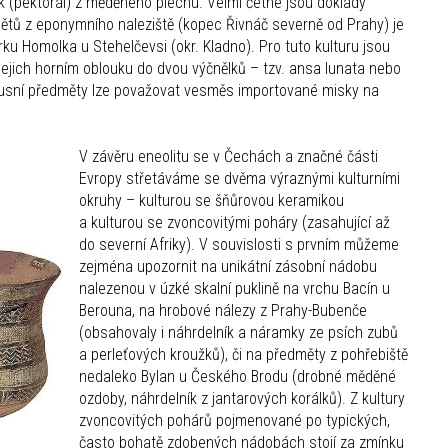
(pektorál) z měděného plechu. Velmi četné jsou doklady
mětů z eponymního naleziště (kopec Řivnáč severně od Prahy) je
u Homolka u Stehelčevsi (okr. Kladno). Pro tuto kulturu jsou
jejich horním oblouku do dvou výčnělků – tzv. ansa lunata nebo
xusní předměty lze považovat vesměs importované misky na
V závěru eneolitu se v Čechách a značné části
Evropy střetáváme se dvěma výraznými kulturními
okruhy – kulturou se šňůrovou keramikou
a kulturou se zvoncovitými poháry (zasahující až
do severní Afriky). V souvislosti s prvním můžeme
zejména upozornit na unikátní zásobní nádobu
nalezenou v úzké skalní puklině na vrchu Bacín u
Berouna, na hrobové nálezy z Prahy-Bubenče
(obsahovaly i náhrdelník a náramky ze psích zubů
a perleťových kroužků), či na předměty z pohřebiště
nedaleko Bylan u Českého Brodu (drobné měděné
ozdoby, náhrdelník z jantarových korálků). Z kultury
zvoncovitých pohárů pojmenované po typických,
často bohatě zdobených nádobách stojí za zmínku