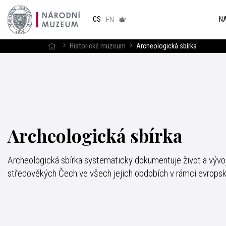
Národním
muzeum
NA
CS
v českém
EN
znakovém
jazyce
Historické muzeum
Archeologická sbírka
Archeologická sbírka
Archeologická sbírka systematicky dokumentuje život a vývoj
středověkých Čech ve všech jejich obdobích v rámci evropsk