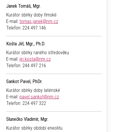
Janek Tomáš, Mgr.
Kurátor sbírky doby římské
E-mail:
tomas.janek@nm.cz
Telefon:
224 497 146
Košta Jiří, Mgr., Ph.D.
Kurátor sbírky raného středověku
E-mail:
jiri.kosta@nm.cz
Telefon:
244 497 216
Sankot Pavel, PhDr.
Kurátor sbírky doby laténské
E-mail:
pavel.sankot@nm.cz
Telefon:
224 497 322
Slunečko Vladimír, Mgr.
Kurátor sbírky období eneolitu