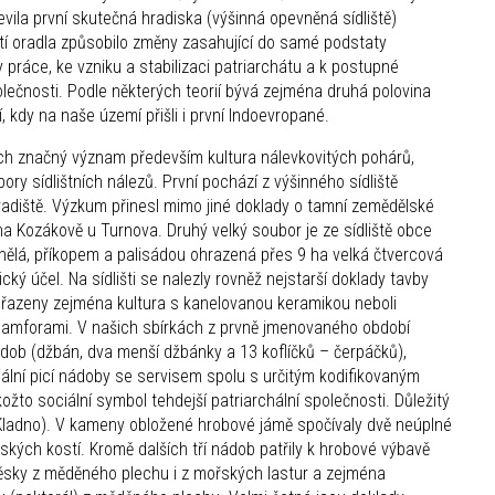
ila první skutečná hradiska (výšinná opevněná sídliště)
ití oradla způsobilo změny zasahující do samé podstaty
 práce, ke vzniku a stabilizaci patriarchátu a k postupné
lečnosti. Podle některých teorií bývá zejména druhá polovina
 kdy na naše území přišli i první Indoevropané.
ch značný význam především kultura nálevkovitých pohárů,
ry sídlištních nálezů. První pochází z výšinného sídliště
diště. Výzkum přinesl mimo jiné doklady o tamní zemědělské
 na Kozákově u Turnova. Druhý velký soubor je ze sídliště obce
inělá, příkopem a palisádou ohrazená přes 9 ha velká čtvercová
ký účel. Na sídlišti se nalezly rovněž nejstarší doklady tavby
 řazeny zejména kultura s kanelovanou keramikou neboli
mi amforami. V našich sbírkách z prvně jmenovaného období
ádob (džbán, dva menší džbánky a 13 koflíčků – čerpáčků),
ální picí nádoby se servisem spolu s určitým kodifikovaným
žto sociální symbol tehdejší patriarchální společnosti. Důležitý
. Kladno). V kameny obložené hrobové jámě spočívaly dvě neúplné
ských kostí. Kromě dalších tří nádob patřily k hrobové výbavě
ěsky z měděného plechu i z mořských lastur a zejména