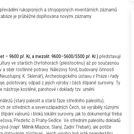
převádění rukopisných a strojopisných inventárních záznamů
Databáze je průběžně doplňována novými záznamy
 let – 9600 př. Kr, a mezolit: 9600–5600/5500 př. Kr.)
představují
kultury ve starších čtvrtohorách (pleistocénu) až po současnou
 a sběr rostlinné potravy. Nálezový fond, budovaný činností
Neustupný, K. Sklenář), Archeologického ústavu v Praze i řady
e, polotovary, odpad z jejich výroby i části štípané suroviny. Ty
e nástroje kostěné, parohové i doklady tzv. umění.
 nálezů (starý paleolit a starší fáze středního paleolitu),
ích ze středních a severozápadních Čech, se vyráběly různými
štípání valounů i bloků lokální suroviny, jak to dokumentují třeba
ečova, Přezletic či Prahy-Sedlce. Ve středním paleolitu dokladů
ibývá (např. Mělník-Mlazice, Slaný, Zadní Třebaň), ale potíže
m datováním zůstávají. Jejich výrobci byli jistě neandertálci,