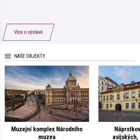
Více o výstavě
NAŠE OBJEKTY
Muzejní komplex Národního
Náprstko
muzea
asijských,