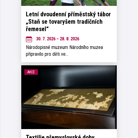
Letní dvoudenní příměstský tábor
„Staň se tovaryšem tradičních
řemesel“
30. 7. 2026 – 28. 8. 2026
Národopisné muzeum Národního muzea
připravilo pro děti ve…
AKCE
Textilie přemyslovské doby